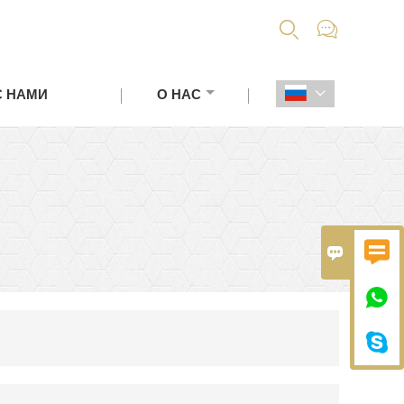


С НАМИ
О НАС




