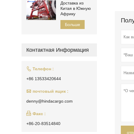
Доставка из
Китая в Южную
Африку
Полу
Больше
Контактная Информация

Телефон :
+86 13533420644

почтовый ящик :
denny@hindacargo.com

Факс :
+86-20-83514840
отп