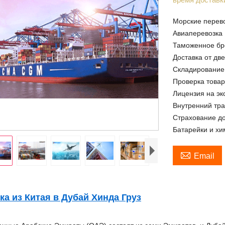
Морские перево
Авиаперевозка 
Таможенное бр
Доставка от дв
Складирование
Проверка товар
Лицензия на эк
Внутренний тр
Страхование до
Батарейки и хи

Email
ка из Китая в Дубай Хинда Груз