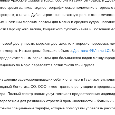
нные Арабские Эмираты (ОАЭ) состоят из семи Эмиратов, и Дуба
лгое время занимал видное географическое положение в торговле 
центром, а гавань Дубая играет очень важную роль в экономическо
ым и важным морским портом для малых и средних судов, наполн
асти Персидского залива, Индийского субконтинента и Восточной А
я своей доступности,
морская доставка
, или
морские перевозки
, я
 и импорта. Низкие цены, большие объемы,
Доставка ФКЛ или LCL
В
 предпочтительным вариантом для большинства видов международн
жедневно по морю перевозятся сотни тысяч тонн грузов.
 из хорошо зарекомендовавших себя и опытных в Гуанчжоу
экспеди
одный Логистика СО. ООО.
имеет давнюю репутацию в предоставл
ира. Полный спектр наших услуг включает предоставление индиви
перевозкам для различных отраслей промышленности – больших ил
товили специальные тарифы, которые помогут им управлять расхо