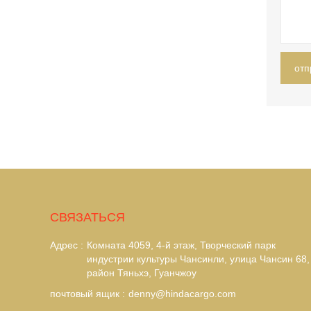
отп
CВЯЗАТЬСЯ
Адрес :
Комната 4059, 4-й этаж, Творческий парк
индустрии культуры Чансинли, улица Чансин 68,
район Тяньхэ, Гуанчжоу
почтовый ящик :
denny@hindacargo.com