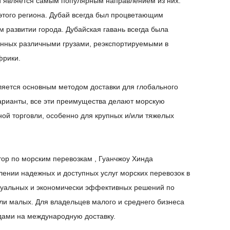
й является самым популярным направлением из них.
этого региона. Дубай всегда был процветающим
м развитии города. Дубайская гавань всегда была
енных различными грузами, реэкспортируемыми в
фрики.
вляется основным методом доставки для глобального
арианты, все эти преимущества делают морскую
ой торговли, особенно для крупных и/или тяжелых
тор по морским перевозкам
,
Гуанчжоу Хинда
ении надежных и доступных услуг морских перевозок в
дуальных и экономически эффективных решений по
и малых. Для владельцев малого и среднего бизнеса
дами на международную доставку.