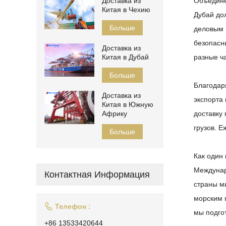
Доставка из
Объедине
Китая в Чехию
Дубай до
Больше
деловым 
безопасн
Доставка из
Китая в Дубай
разные ч
Больше
Благодар
Доставка из
экспорта
Китая в Южную
Африку
доставку
грузов. Е
Больше
Как один
Междунар
Контактная Информация
страны м
морским 

Телефон :
мы подго
+86 13533420644