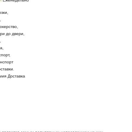
Еженедельно
зки,
,
окерство,
ери до двери,
,
а,
спорт,
анспорт
ставки.
мия Доставка