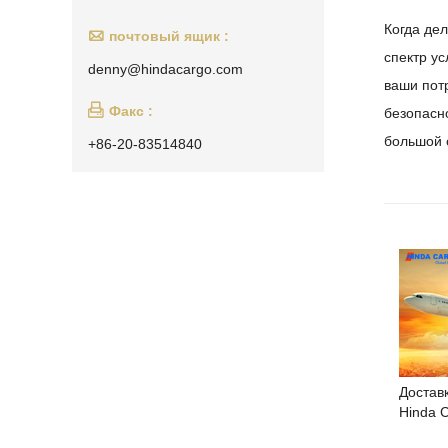
Когда де

почтовый ящик :
спектр ус
denny@hindacargo.com
ваши пот

Факс :
безопасн
большой 
+86-20-83514840
Доставк
Hinda 