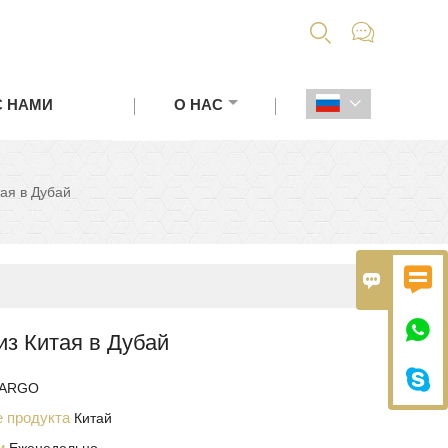


С НАМИ
О НАС

тая в Дубай



из Китая в Дубай

CARGO
е продукта
Китай
ки